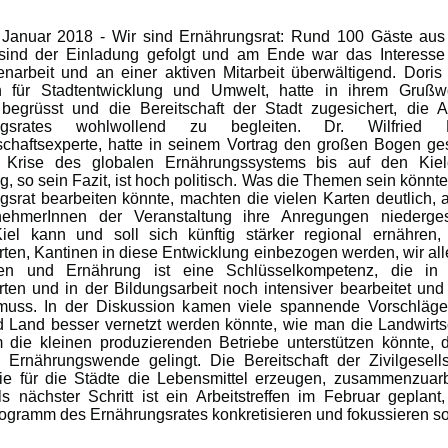
. Januar 2018 - Wir sind Ernährungsrat: Rund 100 Gäste aus
ind der Einladung gefolgt und am Ende war das Interesse
arbeit und an einer aktiven Mitarbeit überwältigend. Doris
in für Stadtentwicklung und Umwelt, hatte in ihrem Grußw
ve begrüsst und die Bereitschaft der Stadt zugesichert, die A
ngsrates wohlwollend zu begleiten. Dr. Wilfried 
schaftsexperte, hatte in seinem Vortrag den großen Bogen ge
Krise des globalen Ernährungssystems bis auf den Kiele
, so sein Fazit, ist hoch politisch. Was die Themen sein könnte
gsrat bearbeiten könnte, machten die vielen Karten deutlich, 
nehmerInnen der Veranstaltung ihre Anregungen niederge
Kiel kann und soll sich künftig stärker regional ernähren,
rten, Kantinen in diese Entwicklung einbezogen werden, wir al
nen und Ernährung ist eine Schlüsselkompetenz, die in 
ten und in der Bildungsarbeit noch intensiver bearbeitet und 
uss. In der Diskussion kamen viele spannende Vorschläge
d Land besser vernetzt werden könnte, wie man die Landwirts
m die kleinen produzierenden Betriebe unterstützen könnte, 
e Ernährungswende gelingt. Die Bereitschaft der Zivilgesells
ie für die Städte die Lebensmittel erzeugen, zusammenzuarbe
s nächster Schritt ist ein Arbeitstreffen im Februar geplant
ogramm des Ernährungsrates konkretisieren und fokussieren sol