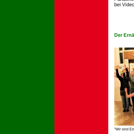
bei Vide
Der Ernä
"Wir sind E