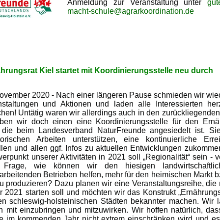
Anmeldung zur Veranstaltung unter
gut
macht-schule@agrarkoordination.de
hrungsrat Kiel startet mit Koordinierungsstelle neu durch
 November 2020 - Nach einer längeren Pause schmieden wir wie
nstaltungen und Aktionen und laden alle Interessierten herz
hen! Untätig waren wir allerdings auch in den zurückliegende
aben wir doch einen eine Koordinierungsstelle für den Ernä
t, die beim Landesverband NaturFreunde angesiedelt ist. Sie
torischen Arbeiten unterstützen, eine kontinuierliche Errei
ellen und allen ggf. Infos zu aktuellen Entwicklungen zukomme
rpunkt unserer Aktivitäten in 2021 soll „Regionalität“ sein -
 Frage, wie können wir den hiesigen landwirtschaftli
arbeitenden Betrieben helfen, mehr für den heimischen Markt b
u produzieren? Dazu planen wir eine Veranstaltungsreihe, die 
r 2021 starten soll und möchten wir das Konstrukt „Ernährungs
en schleswig-holsteinischen Städten bekannter machen. Wir l
en mit einzubringen und mitzuwirken. Wir hoffen natürlich, das
 im kommenden Jahr nicht extrem einschränken wird und es 