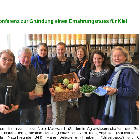
nferenz zur Gründung eines Ernährungsrates für Kiel
oren sind (von links): Nele Markwardt (Studentin Agrarwissenschaften und So
ie Nordbauern), Nicoline Henkel (Umweltschutzamt Kiel), Anja Rolf (SoLawi und I
a (NaturFreunde S-H), Marie Delapièrre (Inhaberin "Unverpackt") und C