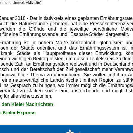
lerin und Umwelt-Aktivistin)
 Januar 2018 - Der Initiativkreis eines geplanten Ernährungsrates
uch die NaturFreunde gehören, hat eine Pressekonferenz vera
 wurden die Gründe und die jeweilige persönliche Motiva
en für eine Ernährungswende und "Essbare Städte" dargestellt.
rnährung ist in hohem Maße konzentriert, globalisiert u
ssen der Städte orientiert und das Ernährungssystem ist in 
 krank. Städte als Hauptprofiteure dieser Entwicklung, k
inen wichtigen Beitrag leisten, um diesen Teufelskreis zu durc
sende Zahl an Ernährungsräten weltweit und in Deutschland e
ch und der Bereitschaft der Zivilgesellschaft mehr Verantwo
ebenswichtige Thema zu übernehmen. Sie wollen mit ihrer Ar
 eine naturverträgliche Landwirtschaft in ihrer Region zu stär
 ins Gespräch zu bringen, wo immer möglich die Ernährungss
veränität zu stärken sowie eine ausreichende und möglichs
 für alle sicherzustellen.
in den Kieler Nachrichten
Im Kieler Express