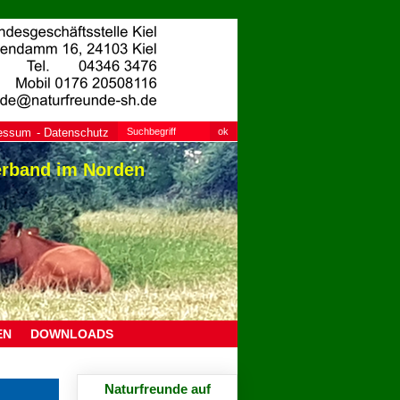
essum
Datenschutz
erband im Norden
EN
DOWNLOADS
Naturfreunde auf