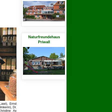
Naturfreundehaus
Priwall
Lawi), Ernst
mkerin), Dr.
hristine Ax