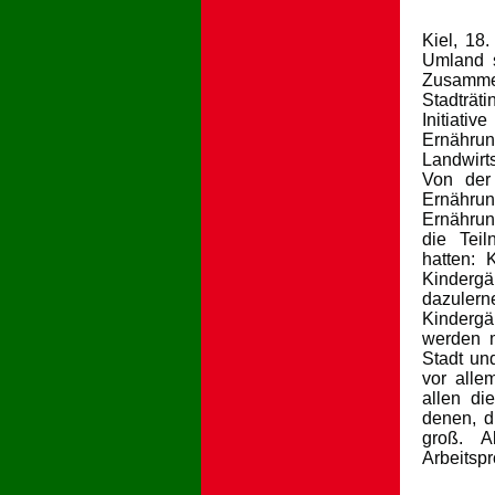
Kiel, 18
Umland s
Zusammen
Stadträt
Initiati
Ernähru
Landwirt
Von der 
Ernährung
Ernährun
die Teil
hatten: 
Kindergä
dazuler
Kindergär
werden m
Stadt un
vor alle
allen di
denen, d
groß. Al
Arbeitspr