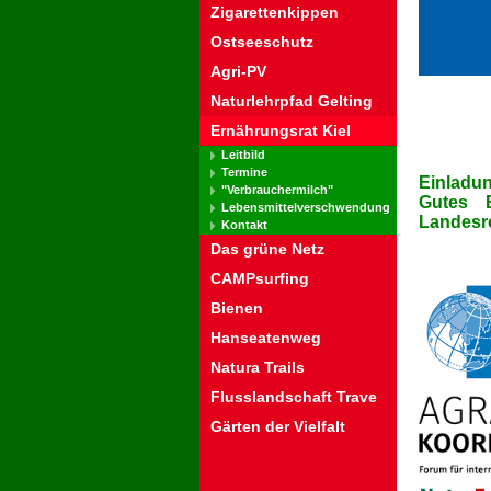
Zigarettenkippen
Ostseeschutz
Agri-PV
Naturlehrpfad Gelting
Ernährungsrat Kiel
Leitbild
Termine
Einladun
"Verbrauchermilch"
Gutes 
Lebensmittelverschwendung
Landesr
Kontakt
Das grüne Netz
CAMPsurfing
Bienen
Hanseatenweg
Natura Trails
Flusslandschaft Trave
Gärten der Vielfalt