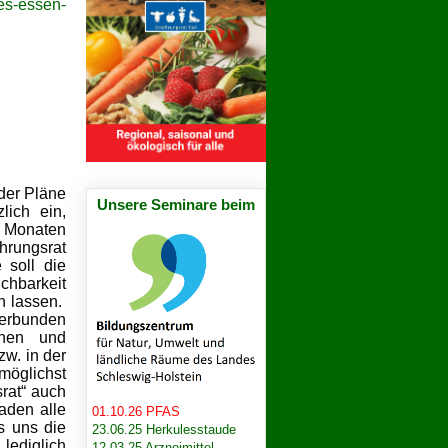
es-essen-
der Pläne
Unsere Seminare beim
lich ein,
n Monaten
hrungsrat
 soll die
chbarkeit
n lassen.
 verbunden
chen und
zw. in der
möglichst
rat“ auch
aden alle
01.10.26 PFAS
s uns die
23.06.25 Herkulesstaude
lediglich
12.03.25 Arzneimittel