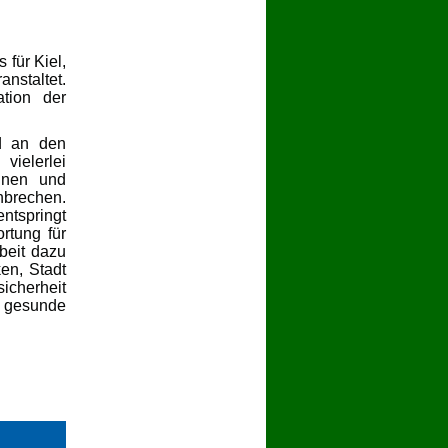
 für Kiel,
nstaltet.
tion der
nd an den
vielerlei
önnen und
hbrechen.
ntspringt
rtung für
beit dazu
ken, Stadt
icherheit
t gesunde