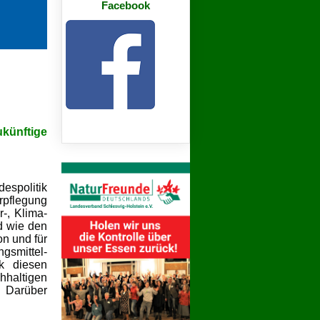
Facebook
ünftige
espolitik
rpflegung
r-, Klima-
d wie den
n und für
smittel-
ik diesen
haltigen
? Darüber