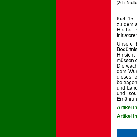
(Schriftstel
Kiel, 15.
zu dem a
Hierbei
Initiator
Unsere E
Bedürfni
Hinsicht
müssen e
Die wach
dem Wuns
dieses l
beitragen
und Land
und -sou
Ernährung
Artikel 
Artikel 