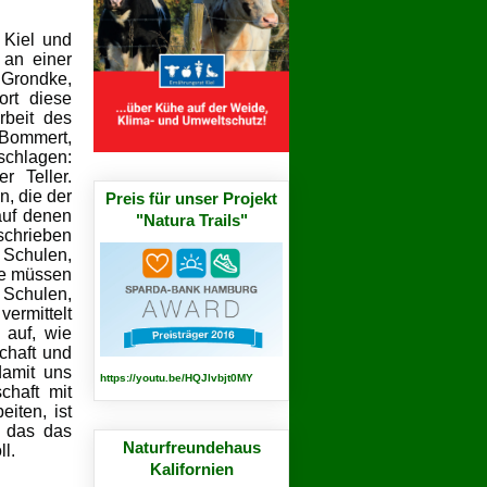
 Kiel und
 an einer
 Grondke,
ort diese
rbeit des
Bommert,
schlagen:
r Teller.
n, die der
Preis für unser Projekt
auf denen
"Natura Trails"
schrieben
 Schulen,
le müssen
Schulen,
vermittelt
 auf, wie
chaft und
damit uns
https://youtu.be/HQJlvbjt0MY
chaft mit
iten, ist
, das das
Naturfreundehaus
l.
Kalifornien