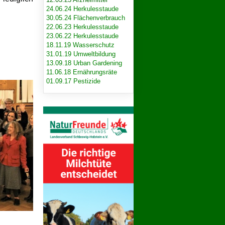
24.06.24 Herkulesstaude
30.05.24 Flächenverbrauch
22.06.23 Herkulesstaude
23.06.22 Herkulesstaude
18.11.19 Wasserschutz
31.01.19 Umweltbildung
13.09.18 Urban Gardening
11.06.18 Ernährungsräte
01.09.17 Pestizide