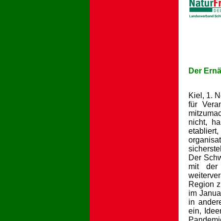
Der Ernä
Kiel, 1.
für Vera
mitzumac
nicht, h
etablier
organisa
sicherst
Der Schwe
mit der
weiterver
Region z
im Janua
in ander
ein, Ide
Pandemie