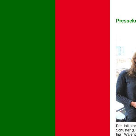
Presseko
Die Initiat
Schuster (D
Ina Walend